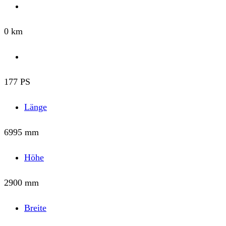
0 km
177 PS
Länge
6995 mm
Höhe
2900 mm
Breite