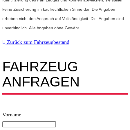
Identifizierung des Fahrzeuges und können abweichen, sie stellen
keine Zusicherung im kaufrechtlichen Sinne dar. Die Angaben
erheben nicht den Anspruch auf Vollständigkeit. Die Angaben sind
unverbindlich. Alle Angaben ohne Gewähr.
Zurück zum Fahrzeugbestand
FAHRZEUG
ANFRAGEN​
Lass
Vorname
dieses