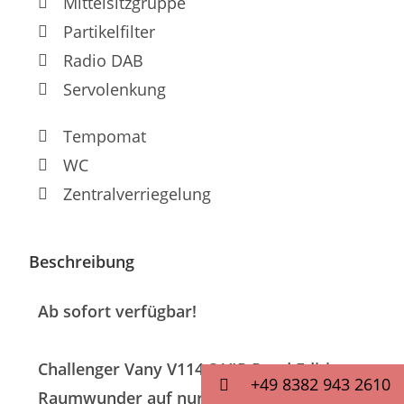
Mittelsitzgruppe
Partikelfilter
Radio DAB
Servolenkung
Tempomat
WC
Zentralverriegelung
Beschreibung
Ab sofort verfügbar!
Challenger Vany V114 S VIP Road Edition:
+49 8382 943 2610
Raumwunder auf nur 5,4 Meter Länge!